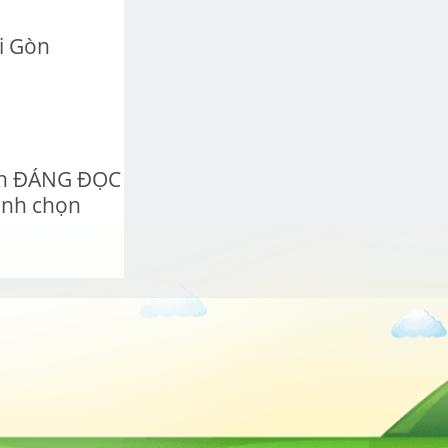
i Gòn
ính ĐÁNG ĐỌC
ình chọn