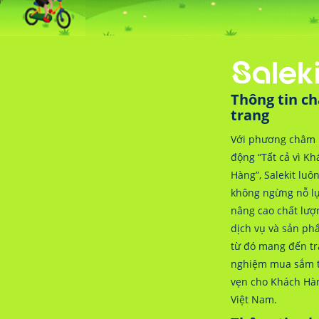
Thông tin c
trang
Với phương châm 
động “Tất cả vì Kh
Hàng”, Salekit luô
không ngừng nỗ l
nâng cao chất lượ
dịch vụ và sản ph
từ đó mang đến tr
nghiệm mua sắm 
vẹn cho Khách Hà
Việt Nam.