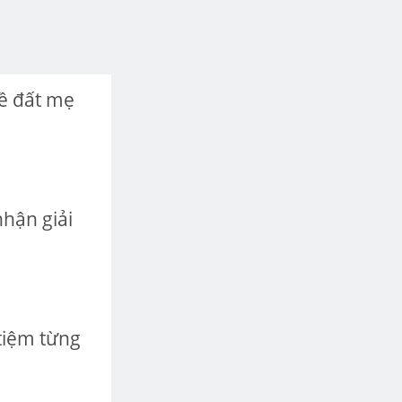
ề đất mẹ
hận giải
tiệm từng