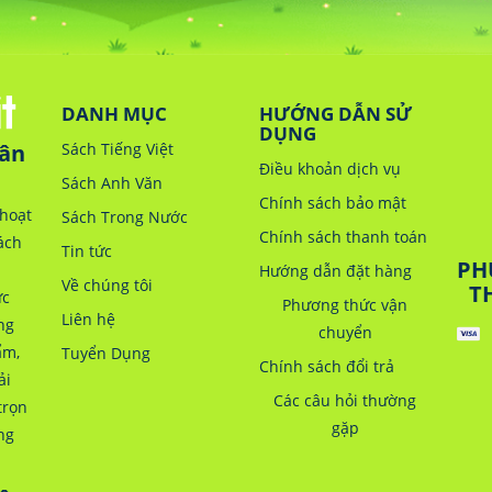
DANH MỤC
HƯỚNG DẪN SỬ
DỤNG
Sách Tiếng Việt
hân
Điều khoản dịch vụ
Sách Anh Văn
Chính sách bảo mật
hoạt
Sách Trong Nước
Chính sách thanh toán
ách
Tin tức
PH
n
Hướng dẫn đặt hàng
Về chúng tôi
T
ực
Phương thức vận
Liên hệ
ng
chuyển
ẩm,
Tuyển Dụng
Chính sách đổi trả
ải
Các câu hỏi thường
trọn
gặp
ng